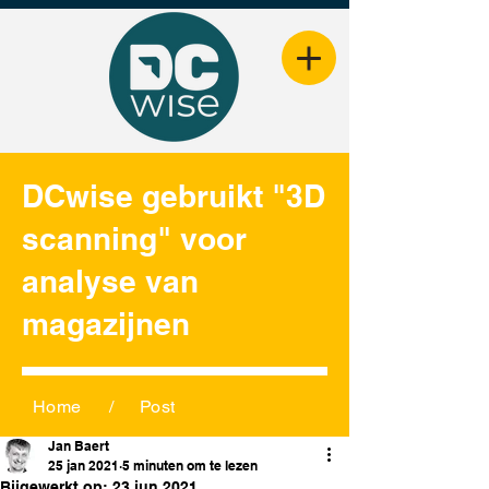
DCwise gebruikt "3D
scanning" voor
analyse van
magazijnen
Home
/
Post
Jan Baert
25 jan 2021
5 minuten om te lezen
Bijgewerkt op:
23 jun 2021