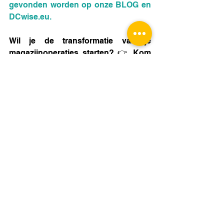
gevonden worden op onze 
BLOG
 en 
DCwise.eu.
Wil je de transformatie van je 
magazijnoperaties starten? 👉 Kom 
vrijblijvend in contact: 
📞 0499/85.42.03
📧 jan.baert@dcwise.eu
💬 
"Get in touch"
of ga voor de gratis 
Quick-scan
.
#magazijnen
#magazijnoplossing
#magazijnoptimalisatie