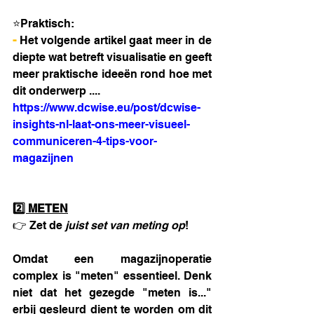
⭐Praktisch:
- 
Het volgende artikel gaat meer in de 
diepte wat betreft visualisatie en geeft 
meer praktische ideeën rond hoe met 
dit onderwerp ....
https://www.dcwise.eu/post/dcwise-
insights-nl-laat-ons-meer-visueel-
communiceren-4-tips-voor-
magazijnen
2️⃣ METEN
👉 Zet de 
juist set van meting op
! 
Omdat een magazijnoperatie 
complex is "meten" essentieel. Denk 
niet dat het gezegde "meten is..." 
erbij gesleurd dient te worden om dit 