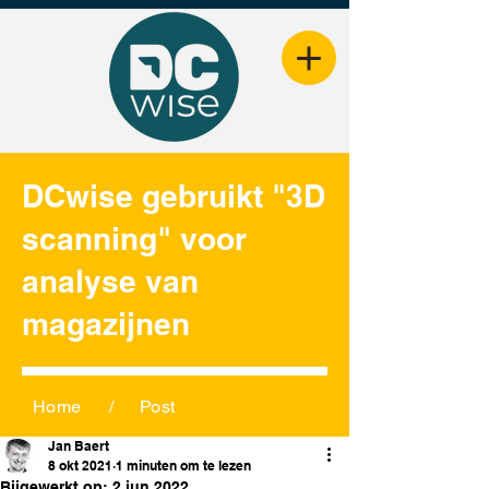
DCwise gebruikt "3D
scanning" voor
analyse van
magazijnen
Home
/
Post
Jan Baert
8 okt 2021
1 minuten om te lezen
Bijgewerkt op:
2 jun 2022