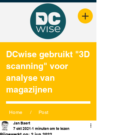
DCwise gebruikt "3D
scanning" voor
analyse van
magazijnen
Home
/
Post
Jan Baert
7 okt 2021
1 minuten om te lezen
Bijgewerkt op:
2 jun 2022