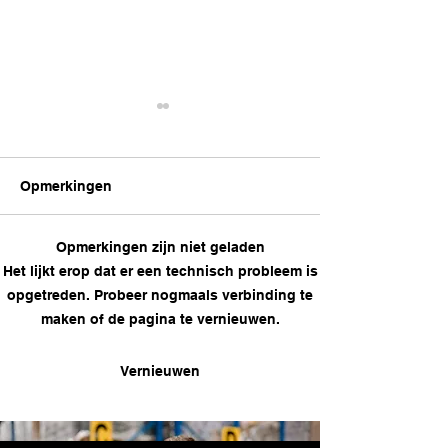
Opmerkingen
Opmerkingen zijn niet geladen
Hoe je Magazijnkennis
DCwise Insight
Het lijkt erop dat er een technisch probleem is
vergroten?
Hoe RPA je
opgetreden. Probeer nogmaals verbinding te
magazijnoperat
maken of de pagina te vernieuwen.
verbeteren
Vernieuwen