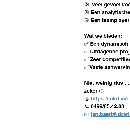
🎯  Veel gevoel vo
🎯 Een analytisch
🎯 Een teamplayer
Wat we bieden:
✅ Een dynamisch 
✅ Uitdagende proj
✅ Zeer competitie
✅ Vaste aanwerving
Niet weinig dus ..
zeker 👉 
📃 
https://lnkd.in
📞 0499/85.42.03
📧 
jan.baert@dcwi