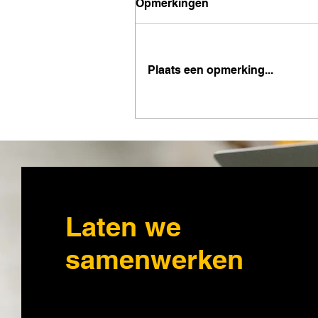
Opmerkingen
Plaats een opmerking...
DCwise gebruikt "3D
scanning" voor analyse va
magazijnen
Laten we
samenwerken