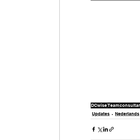
DCwise
Team
consulta
Updates
Nederlands