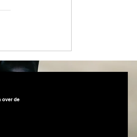
ise Insights NL - Hoe
 je magazijnoperaties
 verbeteren
n over de