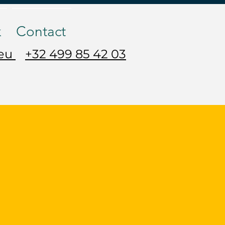
k
Contact
.eu
+32 499 85 42 03