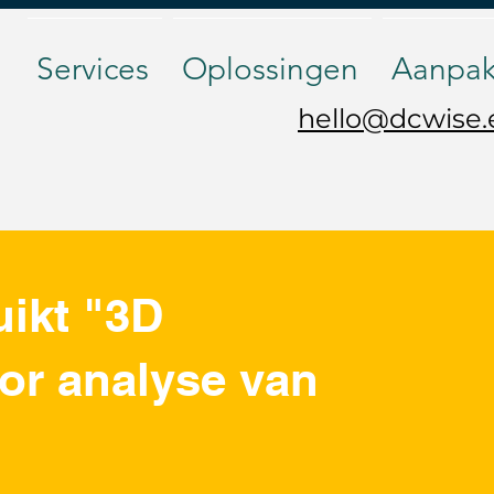
Services
Oplossingen
Aanpa
hello@dcwise
ikt "3D
or analyse van