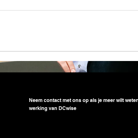
Hoe je Magazijnkennis
DCw
n
vergroten?
RPA
kan
Neem contact met ons op als je meer wilt wete
werking van DCwise