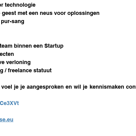
or technologie
e geest met een neus voor oplossingen
 pur-sang
team binnen een Startup
ecten 
ve verloning
 / freelance statuut
. voel je je aangesproken en wil je kennismaken con
/dCe3XVt
se.eu