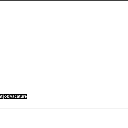
nt
job
vacature