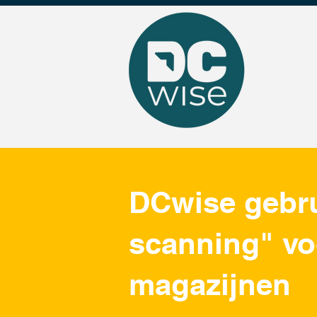
DCwise gebru
scanning" vo
magazijnen