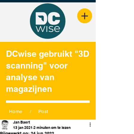
DCwise gebruikt "3D
scanning" voor
analyse van
magazijnen
Home
/
Post
Jan Baert
13 jan 2021
2 minuten om te lezen
Bijgewerkt op:
24 jun 2022