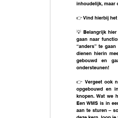
inhoudelijk, maar o
👉 Vind hierbij het
💡 Belangrijk hier
gaan naar functio
“anders” te gaan 
dienen hierin me
gebouwd en gaan
ondersteunen! 
👉 Vergeet ook ni
opgebouwd en ing
knopen. Wat we hi
Een WMS is in eer
aan te sturen – s
deze kern, loop je