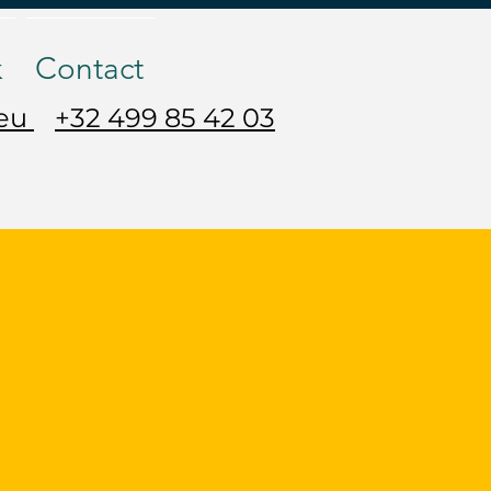
k
Contact
.eu
+32 499 85 42 03