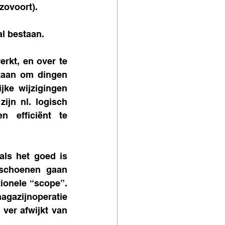
zovoort). 
al bestaan. 
rkt, en over te 
staan om dingen 
ke wijzigingen 
n nl. logisch 
efficiënt te 
ls het goed is 
schoenen gaan 
ionele “scope”. 
gazijnoperatie 
ver afwijkt van 