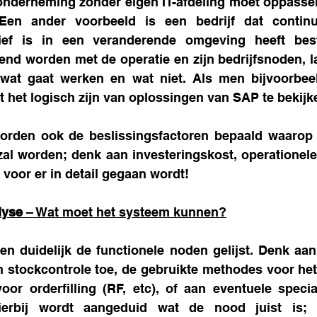
onderneming zonder eigen IT-afdeling moet oppasse
en ander voorbeeld is een bedrijf dat continu 
tief is in een veranderende omgeving heeft best
end worden met de operatie en zijn bedrijfsnoden, laa
 wat gaat werken en wat niet. Als men bijvoorbee
 het logisch zijn van oplossingen van SAP te bekijk
orden ook de beslissingsfactoren bepaald waarop de
al worden; denk aan investeringskost, operationele 
 voor er in detail gegaan wordt!
lyse
 – Wat moet het systeem kunnen?
en duidelijk de functionele noden gelijst. Denk aa
 stockcontrole toe, de gebruikte methodes voor het
or orderfilling (RF, etc), of aan eventuele specia
ierbij wordt aangeduid wat de nood juist is; di