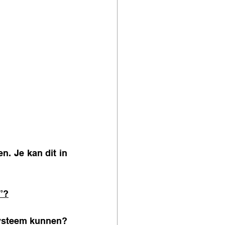
n. Je kan dit in 
n”?
systeem kunnen? 