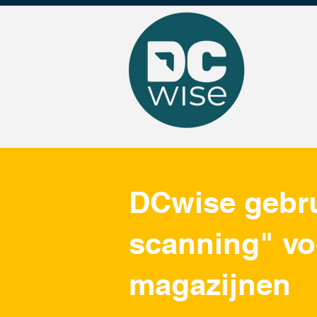
DCwise gebru
scanning" vo
magazijnen