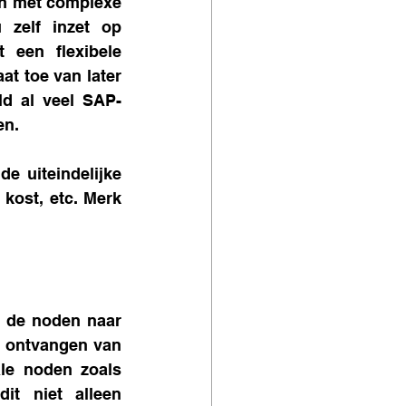
n met complexe 
zelf inzet op 
 een flexibele 
t toe van later 
ld al veel SAP-
en. 
 uiteindelijke 
kost, etc. Merk 
n de noden naar 
 ontvangen van 
le noden zoals 
t niet alleen 