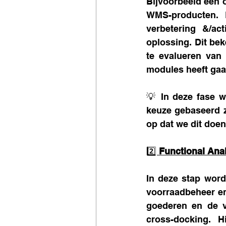
Bijvoorbeeld een 
WMS-producten. E
verbetering &/ac
oplossing. Dit bek
te evalueren van
modules heeft gaat
💡 In deze fase w
keuze gebaseerd z
op dat we dit doen
2️⃣ 
Functional Ana
In deze stap word
voorraadbeheer en
goederen en de vo
cross-docking. H