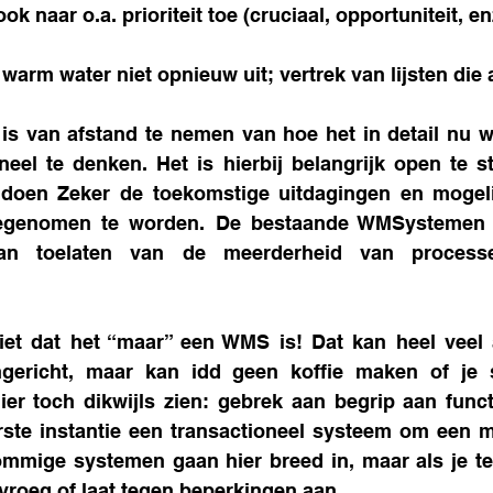
ok naar o.a. prioriteit toe (cruciaal, opportuniteit, en
 warm water niet opnieuw uit; vertrek van lijsten die 
 is van afstand te nemen van hoe het in detail nu we
neel te denken. Het is hierbij belangrijk open te 
doen Zeker de toekomstige uitdagingen en mogelij
egenomen te worden. De bestaande WMSystemen zij
 toelaten van de meerderheid van processen 
et dat het “maar” een WMS is! Dat kan heel veel a
ericht, maar kan idd geen koffie maken of je 
er toch dikwijls zien: gebrek aan begrip aan funct
ste instantie een transactioneel systeem om een ma
ommige systemen gaan hier breed in, maar als je te 
 vroeg of laat tegen beperkingen aan.