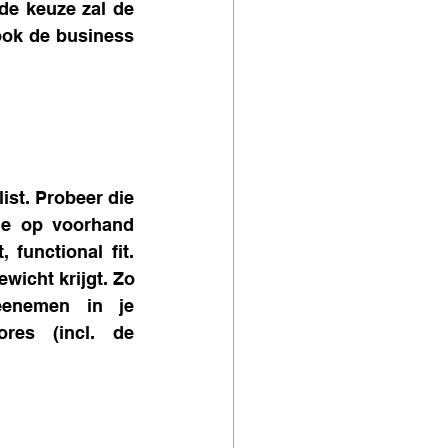
de keuze zal de 
ook de business 
ist. Probeer die 
de op voorhand 
functional fit. 
wicht krijgt. Zo 
eenemen in je 
res (incl. de 