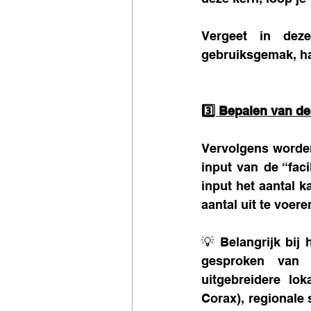
Vergeet in deze 
gebruiksgemak, har
3️⃣ Bepalen van d
Vervolgens worden
input van de “fac
input het aantal k
aantal uit te voere
💡 Belangrijk bij h
gesproken van 
uitgebreidere lok
Corax), regionale 