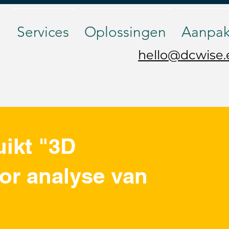
Services
Oplossingen
Aanpa
hello@dcwise
ikt "3D
or analyse van