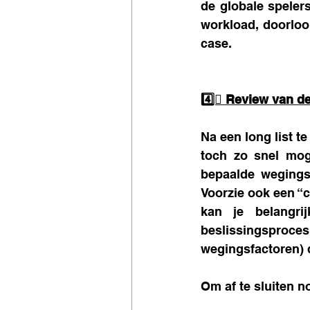
de globale speler
workload, doorloop
case.
4️⃣️⃣ Review van d
Na een long list te
toch zo snel moge
bepaalde wegingsfa
Voorzie ook een “cu
kan je belangri
beslissingsproc
wegingsfactoren)
Om af te sluiten n