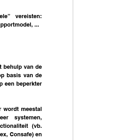
e” vereisten: 
pportmodel, ...
t behulp van de 
op basis van de 
p een beperkter 
er wordt meestal 
er systemen, 
ionaliteit (vb. 
ex, Consafe) en 