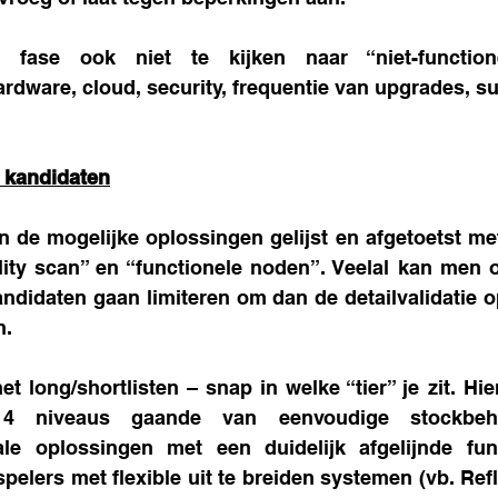
fase ook niet te kijken naar “niet-functionel
dware, cloud, security, frequentie van upgrades, su
e kandidaten
 de mogelijke oplossingen gelijst en afgetoetst me
ility scan” en “functionele noden”. Veelal kan men 
andidaten gaan limiteren om dan de detailvalidatie o
n. 
et long/shortlisten – snap in welke “tier” je zit. Hi
4 niveaus gaande van eenvoudige stockbehe
ale oplossingen met een duidelijk afgelijnde funct
spelers met flexible uit te breiden systemen (vb. Refl