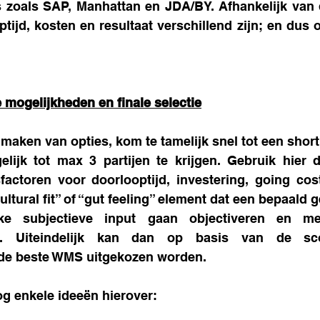
s zoals SAP, Manhattan en JDA/BY. Afhankelijk van 
tijd, kosten en resultaat verschillend zijn; en dus 
e mogelijkheden en finale selectie
 maken van opties, kom te tamelijk snel tot een shortl
lijk tot max 3 partijen te krijgen. Gebruik hier 
ctoren voor doorlooptijd, investering, going cost, 
ltural fit” of “gut feeling” element dat een bepaald ge
jke subjectieve input gaan objectiveren en m
es. Uiteindelijk kan dan op basis van de sco
 de beste WMS uitgekozen worden.
og enkele ideeën hierover: