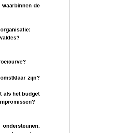
” waarbinnen de 
organisatie:
zwaktes?
groeicurve?
omstklaar zijn? 
t als het budget 
 compromissen? 
 ondersteunen. 