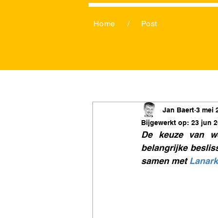
Home
/
Post
Jan Baert
3 mei 
Bijgewerkt op:
23 jun 
De keuze van we
belangrijke besli
samen met 
Lanark