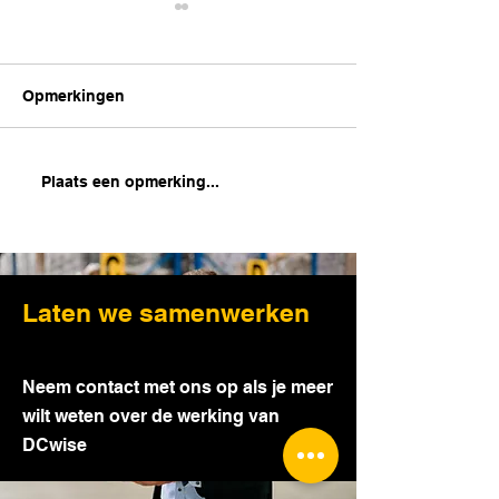
Opmerkingen
Hoe je Magazijnkennis
DCwise Insight
Plaats een opmerking...
vergroten?
Hoe RPA je
magazijnoperat
verbeteren
Laten we samenwerken
Neem contact met ons op als je meer
wilt weten over de werking van
DCwise