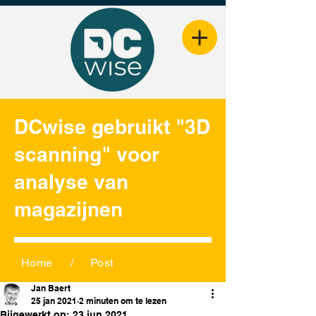
DCwise gebruikt "3D
scanning" voor
analyse van
magazijnen
Home
/
Post
Jan Baert
25 jan 2021
2 minuten om te lezen
Bijgewerkt op:
23 jun 2021