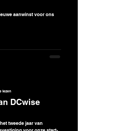
nieuwe aanwinst voor ons
e lezen
van DCwise
 het tweede jaar van
evestiging voor onze start-