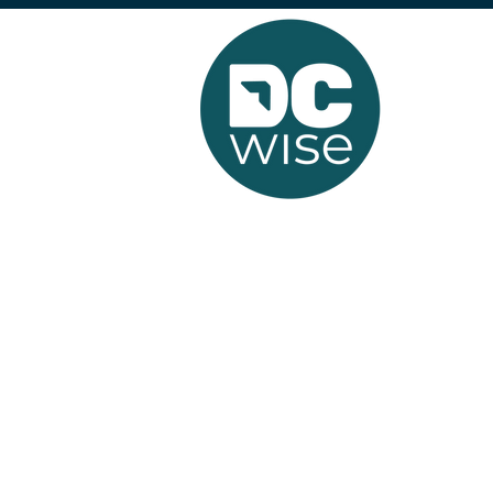
Koptekst 1
Home
/
Blog