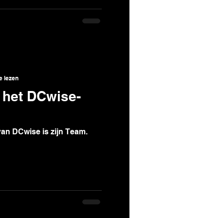
e lezen
 het DCwise-
van DCwise is zijn Team.