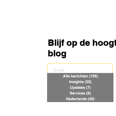
Blijf op de hoo
blog
Alle berichten
(105)
105 posts
Insights
(20)
20 posts
Updates
(7)
7 posts
Services
(6)
6 posts
Nederlands
(40)
40 posts