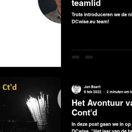
teamlid
Trots introduceren we de 
DCwise.eu team!
Jan Baert
6 feb 2022
2 minuten om t
Het Avontuur 
Cont'd
In deze post gaan we in op
DCwise. "Het jaar van de b