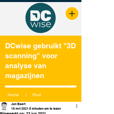
DCwise gebruikt "3D
scanning" voor
analyse van
magazijnen
Home
/
Post
Jan Baert
15 mrt 2021
5 minuten om te lezen
Bijgewerkt op:
23 jun 2021