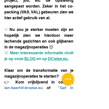
project, job, etc de opstelling 
aangepast worden. Zeker in het co-
packing (VAS, VAL) gebeuren zien we 
hier actief gebruik van al.
☞ Nu zou je sterker moeten zijn en 
hopelijk zien we hierdoor meer 
lachende gezichten en ook glijbanen 
in de magazijnoperaties 😊 
💡 Meer interessante informatie vindt 
je op onze 
BLOG
 en op 
DCwise.eu.
Klaar om de transformatie van je 
magazijnoperaties te starten?
👉 Kom vrijblijvend in contact:
jan.baert@dcwise.eu
 of  
"Get in 
touch"
#magazijnen
#magazijnoplossing